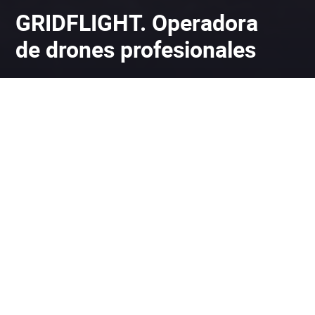
GRIDFLIGHT. Operadora
de drones profesionales
GRIDFLIGHT es una empresa
operadora de drones
certificada por la Agencia Estatal de Seguridad Aérea
(AESA). Contamos con todas las certificaciones y
permisos necesarios para volar drones de forma segura
y legal, asegurando que nuestros servicios cumplan con
los más altos estándares de calidad y seguridad.
Con un equipo altamente capacitado, estamos listos
para ayudarte a alcanzar tus objetivos con nuestras
soluciones avanzadas.
Saber más