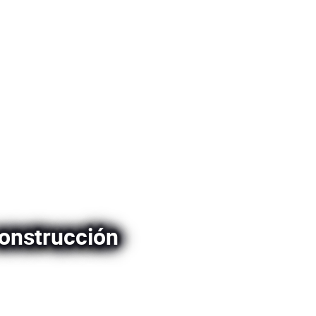
construcción
ogía dron