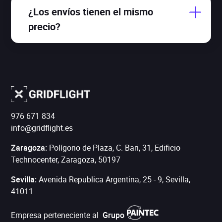
14 días desde que recibes el producto.
¿Los envíos tienen el mismo
precio?
Sí, no importa que estes en la península, en las
islas Baleres o Canarias, del mismo modo el
envío sera gratuito si supera los 100 euros.
976 671 834
info@gridflight.es
Zaragoza:
Polígono de Plaza, C. Bari, 31, Edificio
Technocenter
,
Zaragoza
,
50197
Sevilla:
Avenida Republica Argentina, 25 - 9, Sevilla,
41011
Empresa perteneciente al
Grupo