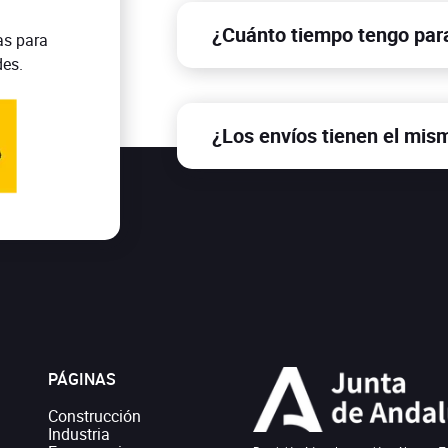
¿Cuánto tiempo tengo par
as para
des.
Para realizar una devolución tien
producto.
¿Los envíos tienen el mis
Sí, no importa que estes en la pen
mismo modo el envío sera gratuit
PÁGINAS
Construcción
Industria