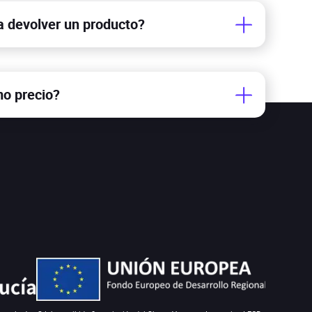
a devolver un producto?
es un plazo de 14 días desde que recibes el
mo precio?
ínsula, en las islas Baleres o Canarias, del
o si supera los 100 euros.