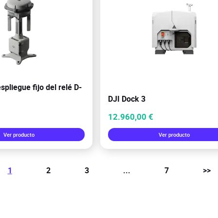
spliegue fijo del relé D-
DJI Dock 3
12.960,00 €
Ver producto
Ver producto
1
2
3
...
7
>>