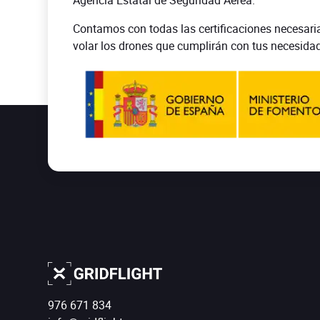
Agencia Estatal de Seguridad Aérea.
Contamos con todas las certificaciones necesari
volar los drones que cumplirán con tus necesida
976 671 834