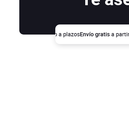
ra segura
y pago a plazos
Envío gratis
a partir de 