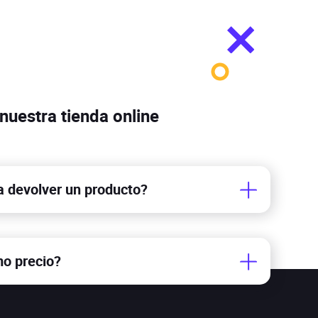
nuestra tienda online
a devolver un producto?
es un plazo de 14 días desde que recibes el
mo precio?
ínsula, en las islas Baleres o Canarias, del