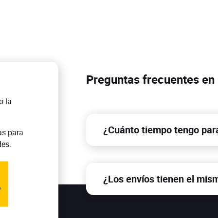
Preguntas frecuentes en 
o la
¿Cuánto tiempo tengo par
as para
des.
Para realizar una devolución tien
producto.
¿Los envíos tienen el mis
Sí, no importa que estes en la pen